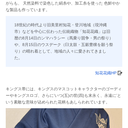
がらも、 天然染料で染色した絹糸や、加工糸を使った 色鮮やか
な製品も作っています。
18世紀の時代より旧美里村知花・登川地域（現沖縄
市）などを中心に伝わった伝統織物「知花花織」は旧
暦の8月14日のンマハラシー（馬乗り競争・男の祭り）
や、8月15日のウスデーク（臼太鼓・五穀豊穣を願う祭
り）の晴れ着として、地域の人々に愛されてきまし
た。
知花花織HP
キングス帯には、キングスのマスコットキャラクターのゴーディ
ーやキングスロゴ、さらに’いつ(五)の世(四)も末永く、永遠に’と
いう素敵な意味が込められた花柄もあしらわれています。