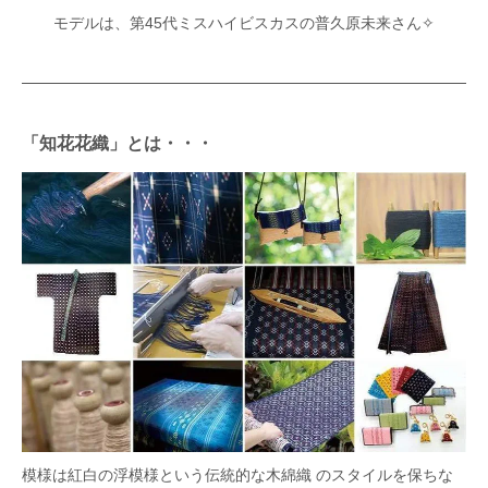
モデルは、第45代ミスハイビスカスの普久原未来さん✧
「知花花織」とは・・・
模様は紅白の浮模様という伝統的な木綿織 のスタイルを保ちな