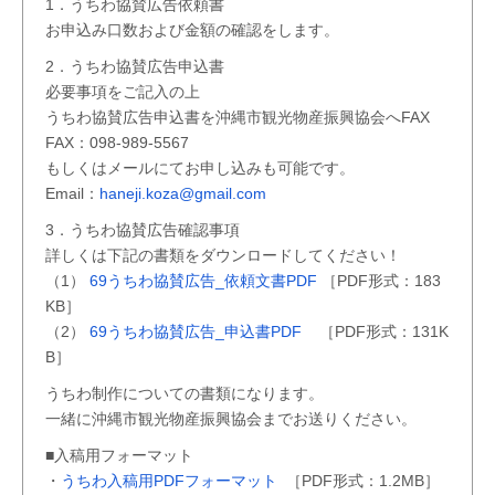
1．うちわ協賛広告依頼書
お申込み口数および金額の確認をします。
2．うちわ協賛広告申込書
必要事項をご記入の上
うちわ協賛広告申込書を沖縄市観光物産振興協会へFAX
FAX：098-989-5567
もしくはメールにてお申し込みも可能です。
Email：
haneji.koza@gmail.com
3．うちわ協賛広告確認事項
詳しくは下記の書類をダウンロードしてください！
（1）
69うちわ協賛広告_依頼文書PDF
［PDF形式：183
KB］
（2）
69うちわ協賛広告_申込書PDF
［PDF形式：131K
B］
うちわ制作についての書類になります。
一緒に沖縄市観光物産振興協会までお送りください。
■入稿用フォーマット
・
うちわ入稿用PDFフォーマット
［PDF形式：1.2MB］