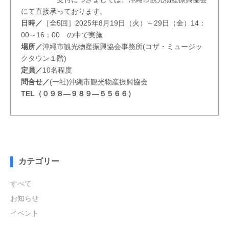
にて直接承っております。
日時／
［全5回］2025年8月19日（火）～29日（金）14：
00～16：00 の中で実施
場所／
沖縄市観光物産振興協会事務所(コザ・ミュージッ
クタウン１階)
定員／
10名程度
問合せ／
(一社)沖縄市観光物産振興協会
TEL（０９８—９８９—５５６６）
カテゴリー
すべて
お知らせ
イベント