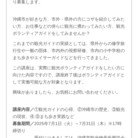
り募集します。
沖縄市が好きな方、市外・県外の方にコザを紹介してみた
い方、お仕事などの傍らに観光に携わってみたい方、観光
ボランティアガイドをしてみませんか？
これまでの観光ガイドの実績としては、県外からの修学旅
行生や一般の団体、市内外の視察研修、市内の小中学校の
まち歩きやエイサーガイドなどを行ってきました。
この講座は、実際に観光ボランティアガイドをしたい方に
向けた内容ですので、講座終了後はボランティアガイドと
して実働可能な方が対象となります。
興味がありましたら、お気軽にお問い合わせください。
講座内容／
①観光ガイドの心得、②沖縄市の歴史、③観光
の現状、④.⑤まち歩き実践など
募集期間／
2025年7月1日（火）～7月31日（木）※17時
締切り
受付につきましては、沖縄市観光物産振興協会