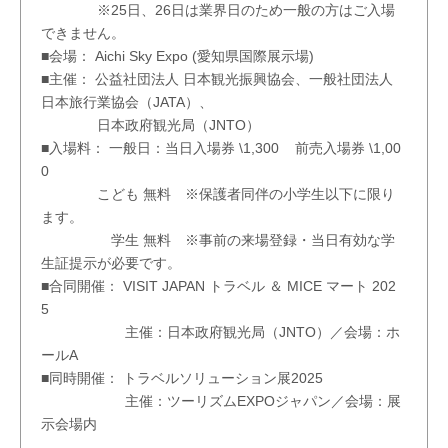
※25日、26日は業界日のため一般の方はご入場
できません。
■会場： Aichi Sky Expo (愛知県国際展示場)
■主催： 公益社団法人 日本観光振興協会、一般社団法人
日本旅行業協会（JATA）、
日本政府観光局（JNTO）
■入場料： 一般日：当日入場券 \1,300 前売入場券 \1,00
0
こども 無料 ※保護者同伴の小学生以下に限り
ます。
学生 無料 ※事前の来場登録・当日有効な学
生証提示が必要です。
■合同開催： VISIT JAPAN トラベル ＆ MICE マート 202
5
主催：日本政府観光局（JNTO）／会場：ホ
ールA
■同時開催： トラベルソリューション展2025
主催：ツーリズムEXPOジャパン／会場：展
示会場内