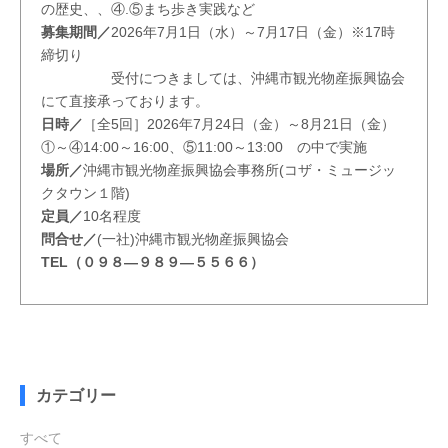
の歴史、、④.⑤まち歩き実践など
募集期間／
2026年7月1日（水）～7月17日（金）※17時
締切り
受付につきましては、沖縄市観光物産振興協会
にて直接承っております。
日時／
［全5回］2026年7月24日（金）～8月21日（金）
①～④14:00～16:00、⑤11:00～13:00 の中で実施
場所／
沖縄市観光物産振興協会事務所(コザ・ミュージッ
クタウン１階)
定員／
10名程度
問合せ／
(一社)沖縄市観光物産振興協会
TEL（０９８—９８９—５５６６）
カテゴリー
すべて