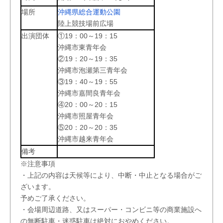
場所
沖縄県総合運動公園
陸上競技場前広場
出演団体
①19：00～19：15
沖縄市東青年会
②19：20～19：35
沖縄市泡瀬第三青年会
③19：40～19：55
沖縄市嘉間良青年会
④20：00～20：15
沖縄市照屋青年会
⑤20：20～20：35
沖縄市越来青年会
備考
※注意事項
・上記の内容は天候等により、中断・中止となる場合がご
ざいます。
予めご了承ください。
・会場周辺道路、又はスーパー・コンビニ等の商業施設へ
の無断駐車・迷惑駐車は絶対におやめください。