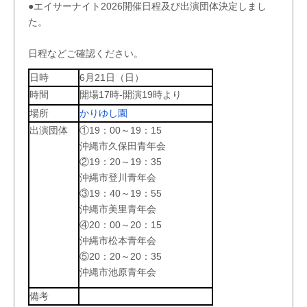
●エイサーナイト2026開催日程及び出演団体決定しまし
た。
日程などご確認ください。
日時
6月21日（日）
時間
開場17時-開演19時より
場所
かりゆし園
出演団体
①19：00～19：15
沖縄市久保田青年会
②19：20～19：35
沖縄市登川青年会
③19：40～19：55
沖縄市美里青年会
④20：00～20：15
沖縄市松本青年会
⑤20：20～20：35
沖縄市池原青年会
備考